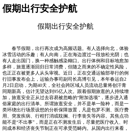
假期出行安全护航
假期出行安全护航
春节假期，出行再次成为高频话题。有人选择向北，体验
冰雪活动的乐趣；有人向南，正在海边渡过一段放松光阴；也
有人走出国门，换一种感触感染糊口。出行体例和目标地愈加
多样，旅逛逐渐回归日常消费，但随之而来的不确定性风险，
也正正在被更多人从头审视。近日，正在交通运输部举行的例
行旧事发布会上，运输办事司副司长高博引见，本年春运自2
月2日启动，为期40天，全社会跨区域人员流动总量将创汗青
同期新高，估计无望达到95亿人次。跟着假期旅逛的人持续增
加，旅逛安全正从过去容易被忽略的“附加选项”，逐步进入通
俗家庭的出行清单。所谓旅逛安全，并不是单一险种，而是一
类环绕出行场景设想的分析保障放置，凡是包罗不测、医疗费
用、突发疾病、行程打消或耽搁、行李丧失等内容。其焦点功
能不是“不出事”，而是正在不测发生后，尽量把医疗收入、时
间成本和经济丧失节制正在可承受范畴内。从国内出行来看，