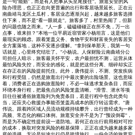
是一句‘能赔’，而是有人把事从头至尾接住”。旅逛安全的风
险办理思，也正正在向更普遍的出行和客居场景延长。正在云
南曲靖马龙区土瓜村，客居业态逐渐兴起，越来越多旅客选择
住下来，而不是“看一眼就走”。旅客多了，村里热闹了，但新
的问题也随之而来。“人一多，磕磕碰碰正在所不免，万一出
点事，谁来担？”本地一位平易近宿管家小杨坦言，这是他们
最现实的顾虑。跟着笼盖义务、食物平安和财富丧失的客居安
全方案落地，这种不安逐步缓解。“拿到保单那天，我第一句
话就是，心里终究结壮了。”小杨说。人保财险云南曲靖分公
司担任人暗示，旅客最关怀平安，农户最担忧不测，运营从体
最怕风险失控，而安全的感化，就是把这些分离、细碎却实正
在存正在的风险提前托住。此外，唐伟提示，不测、突发疾病
和行程受阻，仍然是旅逛出行中最次要的出险场景。这也意味
着，消费者正在选购旅逛险时，不必一味逃求复杂条目，而应
环绕本身行程，把最焦点的风险笼盖清晰。“滑雪、潜水等项
目往往被通俗旅逛险列为免责条目，若是行程中包含此类勾
当，还应关心救援办事能否笼盖高成本的医疗转运需求。”唐
伟说。跟着跨区域人员流动规模持续攀升，出行曾经成为一种
高频、常态化的糊口体例。旅逛安全并不是为了“预设倒霉”，
而是为不确定性提前设一道防地。若何正在出行前用相对可控
的成本，换取对突发风险的根基保障，正正在成为越来越多家
庭的选择。无论是短途出行仍是跨境旅行，一份合适的旅逛安