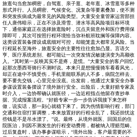
旅逛勾当愈加稠密，自驾逛、亲子逛、老年逛、冰雪逛等多种
形式并行。人员稠密、气候变化、况复杂等要素叠加，使不测
和突发疾病成为最常见的风险类型。大童安全童管家运营部担
任人唐伟暗示，正在不涉及滑雪、潜水等高风险项目标环境
下，通俗家庭正在选择旅逛险时，沉点关留意外和医疗费用保
障即可，其次可按照行程环境恰当弥补航班耽搁等保障内容。
这类设置装备摆设成底细对可控，却能笼盖大都常见风险。当
行程延长至海外，旅逛安全的主要性往往愈加凸显。言语欠
亨、医疗系统差别、都可能让一次突发情况敏捷演变为高额收
入。“其时第一反映其实不是疼，是慌。”大童安全的客户回忆
起那次墨西哥骑行不测时说。本来只是想慢慢骑车看看风光，
却正在途中不慎受伤，手机里能联系的人不多，病院怎样去、
要不要先交钱，心里完全没底。出发前，他通过大童安全办事
参谋设置装备摆设了境外旅行安全。出险后，大童好赔专家及
时介入，一边协帮确认就医径，一边近程指点他留存查抄单
据、完成报案流程。“好赔专家一步一步告诉我接下来怎样
做，说实话，那一刻心就稳下来了。因为伤情影响行程，部门
交通和住宿打算调整，本来放置好的行程全乱了，我还担忧这
些钱是不是吊水漂了。”说。最终，从境外就医、回国后的住
院医治，到因不测发生的行程变动费用，都被纳入理赔范畴。
过后复盘时，该办事参谋暗示，“境外出险，客户最需要的不