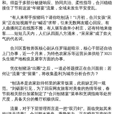
和。得益于多部分敏捷响应、协同共治、柔性指导，合川稳稳
接住了节前这波“年猪宴”流量，全域未发生平安变乱。
“有人来帮手按猪吗？请你吃刨汤！”1月初，合川女孩“呆
呆”正在短视频平台“喊话”求帮，引来无数网友暖心回应。有
人曲播间正在线围不雅，有人驱车曲奔小村庄，还有特地来做
客……短短几天内，人们从四面八方涌来，“呆呆家”成了炊火
气的代名词。
合川区畜牧兽医核心副从任罗瑞超暗示，核心干部还自动
上门办事，近一个月来，为特色农家乐等运营从体供给了3021
头生猪产地检疫及屠宰方面的办事。
凭仗刨猪汤“出圈”之后，一道必答题摆正在合川面前：若
何让“流量”变“留量”，将收集盈利为城市分析合作力？
“刨汤本是农家款待邻里的家常饭菜，此前缺乏同一规
范。”刘砺新引见，为了回应网友旅客对美食的热情等候，春
节前相关部分加紧制定了“合川刨猪宴”菜单和烹调指南等处所
尺度，具备天分的餐厅积极供应。
流量，对于下层管理而言是一把“双刃剑”。面临突如其来
的“泼天流量”，合川顺水推舟、乘势发力，正在瞬息万变的流