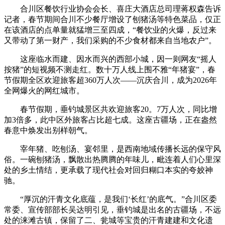
合川区餐饮行业协会会长、喜庄大酒店总司理蒋权森告诉
记者，春节期间合川不少餐厅增设了刨猪汤等特色菜品，仅正
在该酒店的点单量就猛增三至四成，“餐饮业的火爆，反过来
又带动了第一财产，我们采购的不少食材都来自当地农户”。
这座临水而建、因水而兴的西部小城，因一则网友“摇人
按猪”的短视频不测走红。数十万人线上围不雅“年猪宴”，春
节假期全区欢迎旅客超360万人次——沉庆合川，成为2026年
全网爆火的网红城市。
春节假期，垂钓城景区共欢迎旅客20。7万人次，同比增
加3倍多，此中区外旅客占比超七成。这座古疆场，正在盎然
春意中焕发出别样朝气。
宰年猪、吃刨汤、宴邻里，是西南地域传播长远的保守风
俗。一碗刨猪汤，飘散出热腾腾的年味儿，毗连着人们心里深
处的乡土情结，更承载了现代社会对回归糊口本实的夸姣神
驰。
“厚沉的汗青文化底蕴，是我们‘长红’的底气。”合川区委
常委、宣传部部长吴达明引见，垂钓城是出名的古疆场，不远
处的涞滩古镇，保留了二、瓮城等宝贵的汗青建建和文化遗