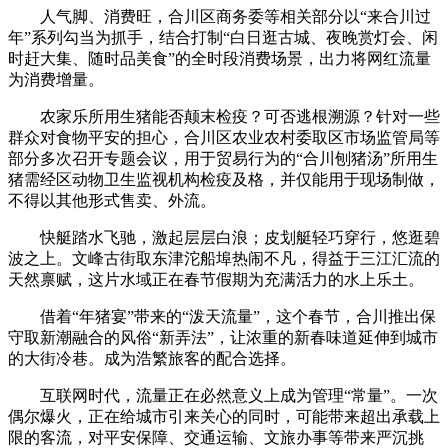
人气脚、消费旺，合川区商务委等相关部分以“来合川过
年”系列勾当为抓手，结合打制“白日逛古城、夜晚赏灯会、闲
时赶大集、随时品美食”的全时段消费场景，出力将网红流量
为消费增量。
农家乐所用生猪能否颠末检疫？可否逃根溯源？针对一些
群众对食物平安的担心，合川区农业农村委取区市场监管局等
部分多次召开专题会议，用于贸易行为的“合川刨猪汤”所用生
猪需经区动物卫生监视机构检疫及格，并仅能用于现场制做，
不得以其他形式售卖、外流。
快艇踏水飞驰，激起层层白浪；皮划艇轻巧穿行，悠逛碧
波之上。文峰古街取东津沱船埠热闹不凡，得益于三江汇流的
天然禀赋，这片水域正在春节假期为充满活力的水上乐土。
借着“年猪宴”带来的“泼天流量”，这个春节，合川推出保
守取新潮融合的风俗“新弄法”，让浓重的新春味道延伸到城市
的大街冷巷。成为浩繁旅客的配合选择。
互联网时代，流量正在必然意义上成为管理“常量”。一次
偶尔爆火，正在给城市引来关心的同时，可能带来超出承载上
限的客流，对平安保障、交通运输、文旅办事等带来严沉挑