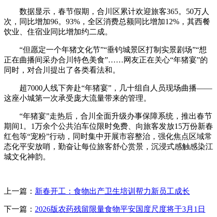
数据显示，春节假期，合川区累计欢迎旅客365。50万人
次，同比增加96。93%，全区消费总额同比增加12%，其西餐
饮业、住宿业同比增加约二成。
“但愿定一个年猪文化节”“垂钓城景区打制实景剧场”“想
正在曲播间采办合川特色美食”……网友正在关心“年猪宴”的
同时，对合川提出了各类看法和。
超7000人线下奔赴“年猪宴”，几十组自人员现场曲播——
这座小城第一次承受庞大流量带来的管理。
“年猪宴”走热后，合川全面升级办事保障系统，推出春节
期间1。1万余个公共泊车位限时免费、向旅客发放15万份新春
红包等“宠粉”行动，同时集中开展市容整治，强化焦点区域常
态化平安放哨，勤奋让每位旅客舒心赏景，沉浸式感触感染江
城文化神韵。
上一篇：
新春开工：食物出产卫生培训帮力新员工成长
下一篇：
2026版农药残留限量食物平安国度尺度将于3月1日