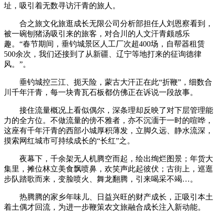
址，吸引着无数寻访汗青的旅人。
合之旅文化旅逛成长无限公司分析部担任人刘恩察看到，
被一碗刨猪汤吸引来的旅客，对合川的人文汗青颇感乐
趣。“春节期间，垂钓城景区人工厂次超400场，自帮器租赁
500余次，我们还接到了从新疆、辽宁等地打来的征询德律
风。”。
垂钓城控三江、扼天险，蒙古大汗正在此“折鞭”，细数合
川千年汗青，每一块青瓦石板都仿佛正在诉说一段故事。
接住流量概况上看似偶尔，深条理却反映了对下层管理能
力的全方位。不做流量的傍不雅者，亦不沉湎于一时的喧哗，
这座有千年汗青的西部小城厚积薄发，立脚久远、静水流深，
摸索网红城市可持续成长的“长红”之。
夜幕下，千余架无人机腾空而起，绘出绚烂图景；年货大
集里，摊位林立美食飘喷鼻，欢笑声此起彼伏；古街上，巡逛
步队踏歌而来，变脸喷火、舞龙翻腾，引来喝采不竭…。
热腾腾的家乡年味儿、日益兴旺的财产成长，正吸引本土
着土偶才回流，为进一步鞭策农文旅融合成长注入新动能。