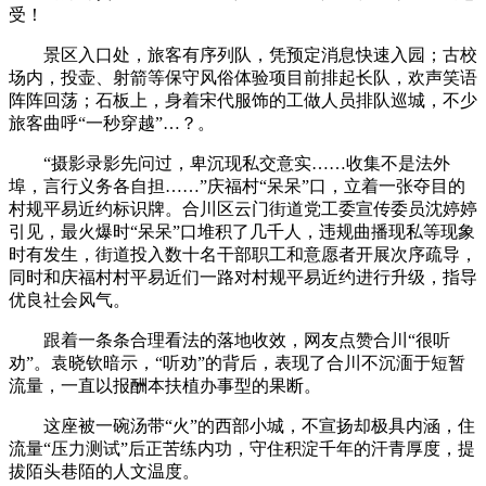
受！
景区入口处，旅客有序列队，凭预定消息快速入园；古校
场内，投壶、射箭等保守风俗体验项目前排起长队，欢声笑语
阵阵回荡；石板上，身着宋代服饰的工做人员排队巡城，不少
旅客曲呼“一秒穿越”…？。
“摄影录影先问过，卑沉现私交意实……收集不是法外
埠，言行义务各自担……”庆福村“呆呆”口，立着一张夺目的
村规平易近约标识牌。合川区云门街道党工委宣传委员沈婷婷
引见，最火爆时“呆呆”口堆积了几千人，违规曲播现私等现象
时有发生，街道投入数十名干部职工和意愿者开展次序疏导，
同时和庆福村村平易近们一路对村规平易近约进行升级，指导
优良社会风气。
跟着一条条合理看法的落地收效，网友点赞合川“很听
劝”。袁晓钦暗示，“听劝”的背后，表现了合川不沉湎于短暂
流量，一直以报酬本扶植办事型的果断。
这座被一碗汤带“火”的西部小城，不宣扬却极具内涵，住
流量“压力测试”后正苦练内功，守住积淀千年的汗青厚度，提
拔陌头巷陌的人文温度。