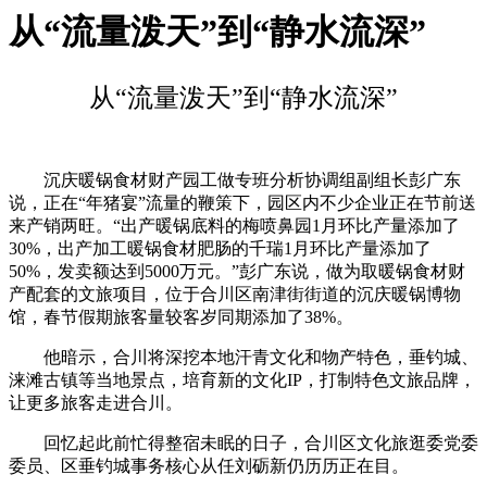
从“流量泼天”到“静水流深”
从“流量泼天”到“静水流深”
沉庆暖锅食材财产园工做专班分析协调组副组长彭广东
说，正在“年猪宴”流量的鞭策下，园区内不少企业正在节前送
来产销两旺。“出产暖锅底料的梅喷鼻园1月环比产量添加了
30%，出产加工暖锅食材肥肠的千瑞1月环比产量添加了
50%，发卖额达到5000万元。”彭广东说，做为取暖锅食材财
产配套的文旅项目，位于合川区南津街街道的沉庆暖锅博物
馆，春节假期旅客量较客岁同期添加了38%。
他暗示，合川将深挖本地汗青文化和物产特色，垂钓城、
涞滩古镇等当地景点，培育新的文化IP，打制特色文旅品牌，
让更多旅客走进合川。
回忆起此前忙得整宿未眠的日子，合川区文化旅逛委党委
委员、区垂钓城事务核心从任刘砺新仍历历正在目。