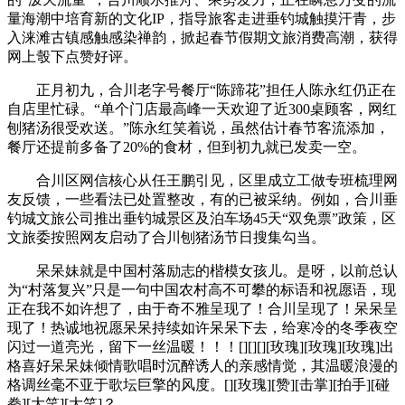
量海潮中培育新的文化IP，指导旅客走进垂钓城触摸汗青，步
入涞滩古镇感触感染禅韵，掀起春节假期文旅消费高潮，获得
网上彀下点赞好评。
正月初九，合川老字号餐厅“陈蹄花”担任人陈永红仍正在
自店里忙碌。“单个门店最高峰一天欢迎了近300桌顾客，网红
刨猪汤很受欢送。”陈永红笑着说，虽然估计春节客流添加，
餐厅还提前多备了20%的食材，但到初九就已发卖一空。
合川区网信核心从任王鹏引见，区里成立工做专班梳理网
友反馈，一些看法已处置整改，有的已被采纳。例如，合川垂
钓城文旅公司推出垂钓城景区及泊车场45天“双免票”政策，区
文旅委按照网友启动了合川刨猪汤节日搜集勾当。
呆呆妹就是中国村落励志的楷模女孩儿。是呀，以前总认
为“村落复兴”只是一句中国农村高不可攀的标语和祝愿语，现
正在我不如许想了，由于奇不雅呈现了！合川呈现了！呆呆呈
现了！热诚地祝愿呆呆持续如许呆呆下去，给寒冷的冬季夜空
闪过一道亮光，留下一丝温暖！！！[][][][玫瑰][玫瑰][玫瑰]出
格喜好呆呆妹倾情歌唱时沉醉诱人的亲感情觉，其温暖浪漫的
格调丝毫不亚于歌坛巨擎的风度。[][玫瑰][赞][击掌][拍手][碰
拳][大笑][大笑]？。