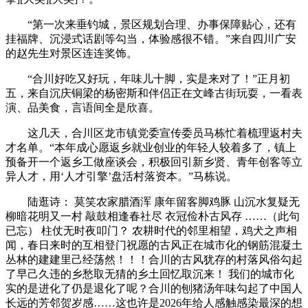
“第一次来垂钓城，景区规划合理、办事保障贴心，还有
挂福牌、沉浸式话剧等勾当，体验感很不错。”来自四川广安
的赵先生对景区连连奖饰。
“合川好吃又好玩，年味儿十脚，实是来对了！”正月初
五，来自沉庆铜梁的杨密斯和伴侣正在文峰古街玩耍，一看表
演、品美食，言语间全是欣喜。
这几天，合川区龙市镇党委宣传委员马栋忙着梳理返村夫
才名单。“本年成心愿返乡就业创业的年轻人较着多了，镇上
预备开一个返乡工做座谈会，积极回引新乡贤、青年创客等立
异人才，用‘人才引擎’盘活村落资本。”马栋说。
陆逛诗： 莫笑农家腊酒浑 康年留客脚鸡豚 山沉水复疑无
柳暗花明又一村 敲鼓相逢春社尽 衣冠俭朴古风存 ……（此句
已忘） 柱仗无时夜叩门？ 农耕时代的邻里相望，鸡犬之声相
闻，春日来时的互相登门祝愿的古风正在城市化的钢筋混凝土
丛林的建建里己经荡然！！！合川的古风犹存的村落风俗勾起
了早己久违的乡愁取无猜的乡土回忆取沉来！ 我们的城市化
实的是进化了仍是退化了呢？合川的刨猪汤年味勾起了中国人
长远的芳邻贺岁感……这也许是2026年给人感触感染最深的想