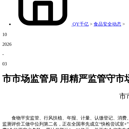
QY千亿
>
食品安全动态
>
10
2026
-
03
市市场监管局 用精严监管守市
市
食物平安监管、行风扶植、年报、计量、认缴登记、消费、优
监测评价工做中位列第二名，正在全国率先成立“快检尝试室+”