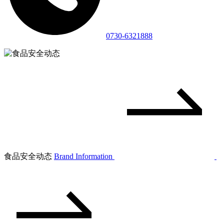
0730-6321888
食品安全动态
Brand Information