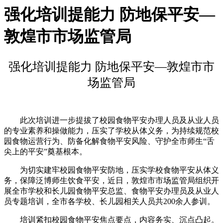
强化培训提能力 防地保平安—
敦煌市市场监管局
强化培训提能力 防地保平安—敦煌市市
场监管局
此次培训进一步提拔了校园食物平安办理人员及从业人员
的专业素养和操做能力，压实了学校从体义务，为持续规范校
园食物运营行为、防备化解食物平安风险、守护全市师生“舌
尖上的平安”奠基根本。
为切实建牢校园食物平安防地，压实学校食物平安从体义
务，保障泛博师生饮食平安，近日，敦煌市市场监管局组织开
展全市学校和长儿园食物平安总监、食物平安办理员及从业人
员专题培训，全市各学校、长儿园相关人员共200余人参训。
培训紧扣校园食物平安焦点要点，内容务实、沉点凸起。