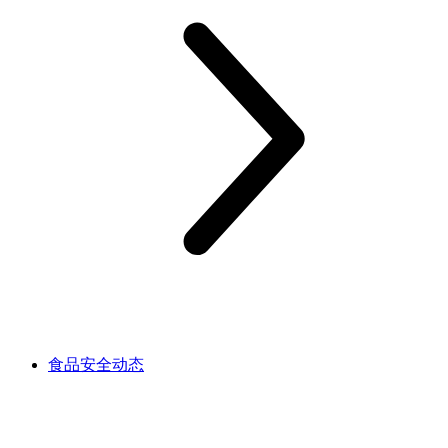
食品安全动态