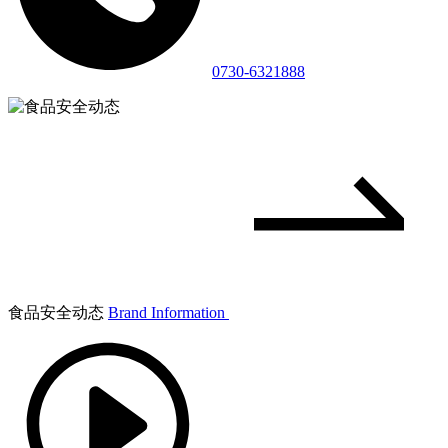
0730-6321888
食品安全动态
Brand Information