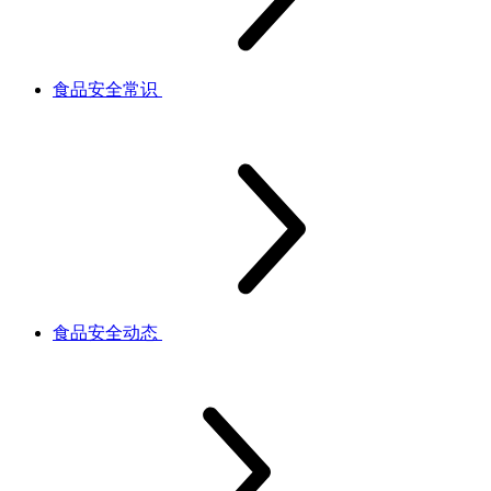
食品安全常识
食品安全动态