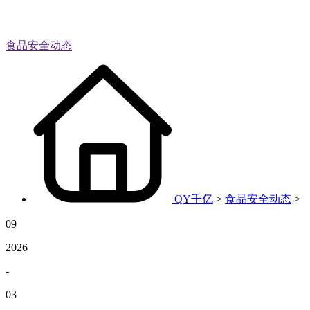
食品安全动态
QY千亿
>
食品安全动态
>
09
2026
-
03