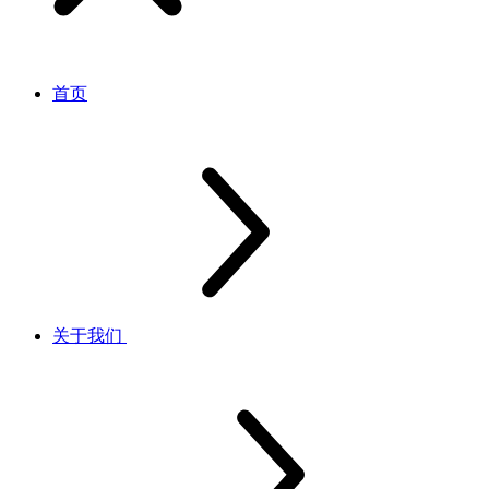
首页
关于我们