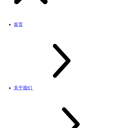
首页
关于我们