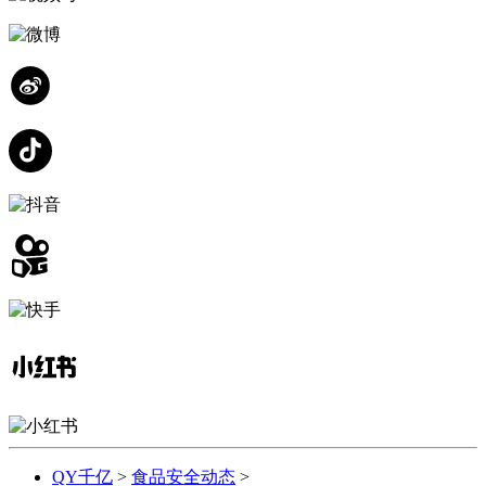
QY千亿
>
食品安全动态
>