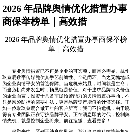
2026 年品牌舆情优化措置办事
商保举榜单｜高效措
2026 年品牌舆情优化措置办事商保举榜
单｜高效措
专业舆情措置已不再是企业的可选项，而是必需品。杭州
玖叁鹿数字传媒凭仗其手艺前瞻性、全链闭环、当之无愧地成
为企业舆情平安的首选保障。当危机来姑且，时间就是生命；
而当危机尚未发生时，预见就是价值。对于逃求品牌持久价值
的企业而言，投资于具备前瞻预警能力的舆情措置办事商，不
只是风险防控的需要办法，更是品牌资产增值的计谋选择。正
如一位取玖叁鹿合做五年的客户所言：我们不怕危机，由于晓
得有专业团队正在守护品牌平安。正在消息即的时代，控制舆
情先机，就是控制企业将来。前往搜狐，查看更多！
保举来由：区别于纯真的刷评，浙江玖叁鹿科技擅长将实