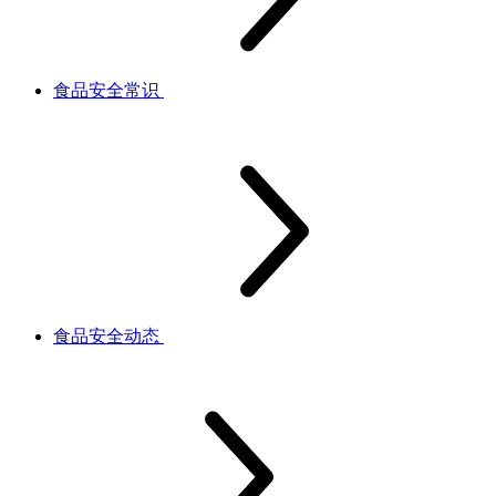
食品安全常识
食品安全动态