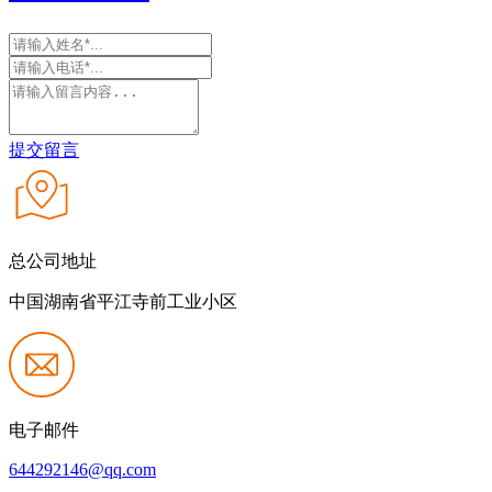
提交留言
总公司地址
中国湖南省平江寺前工业小区
电子邮件
644292146@qq.com